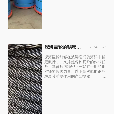
从而降低资源消耗和废弃物产生。
例如，使用不锈钢或经过特殊处
理的合金钢，以提高钢丝绳的耐腐蚀
性和使用寿命。 环保涂层技术...
深海巨轮的秘密：揭秘船舶钢丝绳的超级力量。
2024-11-23
深海巨轮能够在波涛汹涌的海洋中稳
定航行，并支撑起各种复杂的作业任
务，其背后的秘密之一就在于船舶钢
丝绳的超级力量。以下是对船舶钢丝
绳及其重要作用的详细揭秘：
一、船舶钢丝绳的构造与类型 船
舶钢丝绳通常由多股钢丝编织而成，
每股钢丝又由更细小的钢丝组成。这
种构造使得钢丝绳具有极高的强度和
韧性，能够承受巨大的拉力和压力。
根据不同的用途和需求，船舶钢丝绳
可分为多种类型，如起重钢丝绳、牵