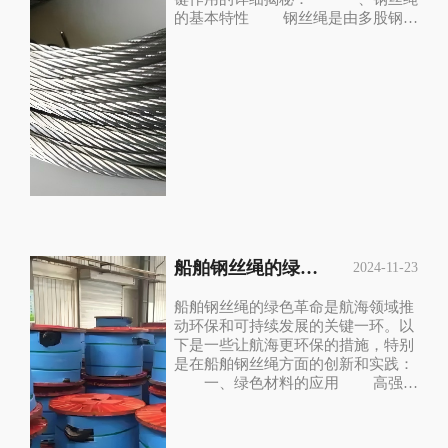
的基本特性 钢丝绳是由多股钢丝
以特定方式捻制而成的连接装置，具
有高强度、耐磨、耐腐蚀等特性。这
些特性使得钢丝绳在重工业领域能够
承受巨大的负荷，并保持长期的稳定
性和耐用性。 二、钢丝绳在重工
业领域的关键作用 承载与吊装
钢丝绳是起重机械上常用的起...
船舶钢丝绳的绿色革命：如何让航海更环保。
2024-11-23
船舶钢丝绳的绿色革命是航海领域推
动环保和可持续发展的关键一环。以
下是一些让航海更环保的措施，特别
是在船舶钢丝绳方面的创新和实践：
一、绿色材料的应用 高强度
耐腐蚀合金： 采用高强度、耐腐
蚀的合金材料制造钢丝绳，可以显著
减少因材料腐蚀而导致的更换频率，