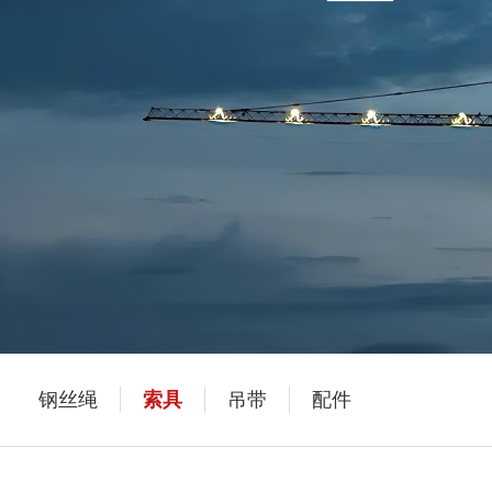
钢丝绳
索具
吊带
配件