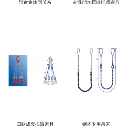
铝合金压制吊索
高性能无接缝绳圈索具
四腿成套插编索具
钢坯专用吊索