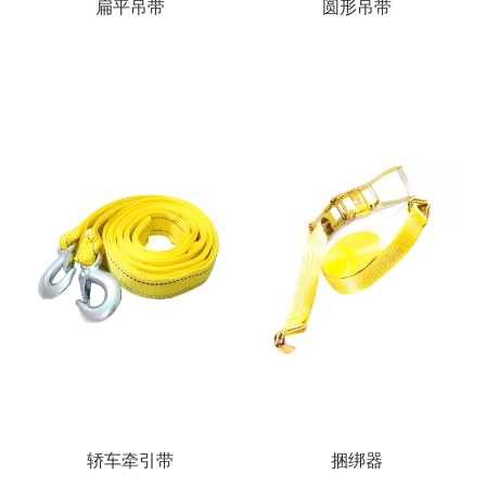
扁平吊带
圆形吊带
轿车牵引带
捆绑器