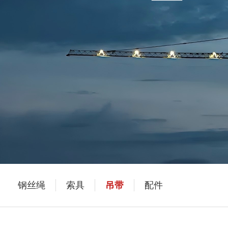
钢丝绳
索具
吊带
配件