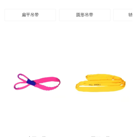
扁平吊带
圆形吊带
轿车