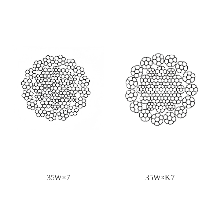
35W×7
35W×K7