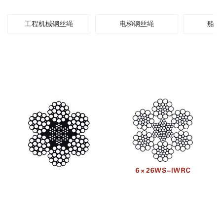
工程机械钢丝绳
电梯钢丝绳
船舶