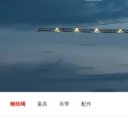
钢丝绳
索具
吊带
配件